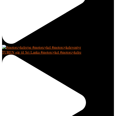
TUREN går til Sri Lanka #motorcykel #motorcykelre