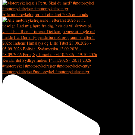
Alle motorcykelrejserne i efteråret 2026 er nu uds
#motorcykelrejse #motorcykel #motorcykeleventyr