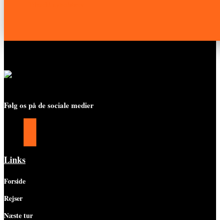
Tilmeld nyhedsbrev
Følg os på de sociale medier
Følg
Følg
Følg
Links
Forside
Rejser
Næste tur