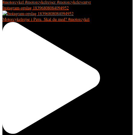
Instagram-opslag 18396808084094952
Motorcykelrejse i Peru. Skal du med? #motorcykel