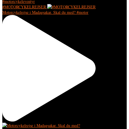
#MOTORCYKELREJSER
Motorcykelrejse i Madagsakar. Skal du med? #motor