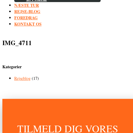
NÆSTE TUR
REJSE-BLOG
FOREDRAG
KONTAKT OS
IMG_4711
Kategorier
Rejseblog
(17)
TILMELD DIG VORES