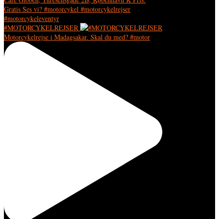
#MOTORCYKELREJSER
Motorcykelrejse i Madagsakar. Skal du med? #motor