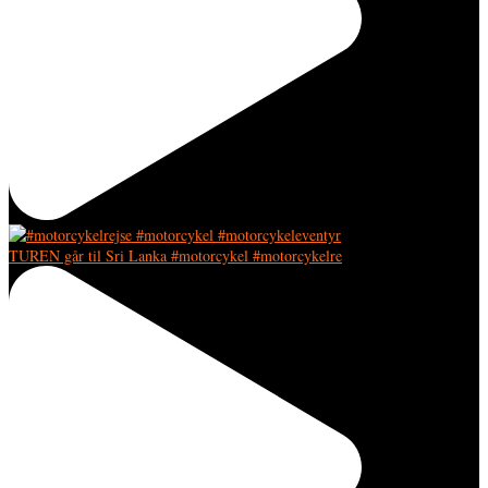
TUREN går til Sri Lanka #motorcykel #motorcykelre