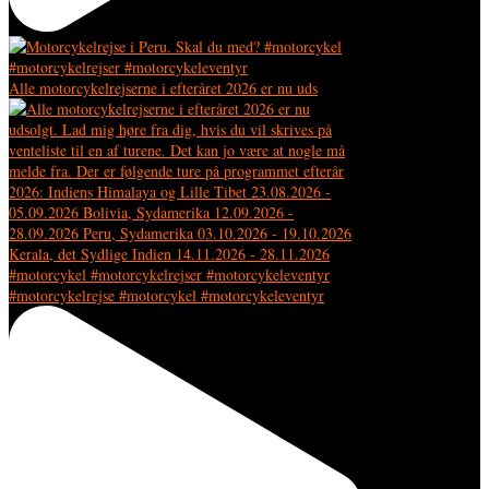
Alle motorcykelrejserne i efteråret 2026 er nu uds
#motorcykelrejse #motorcykel #motorcykeleventyr