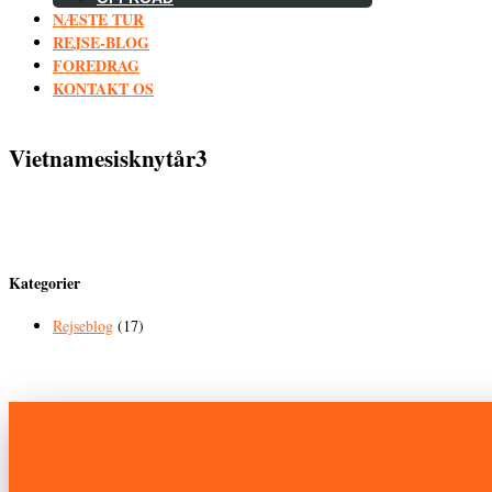
NÆSTE TUR
REJSE-BLOG
FOREDRAG
KONTAKT OS
Vietnamesisknytår3
Kategorier
Rejseblog
(17)