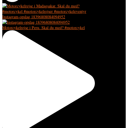
Instagram-opslag 18396808084094952
Motorcykelrejse i Peru. Skal du med? #motorcykel