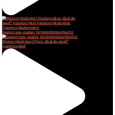
Instagram-opslag 18396808084094952
Motorcykelrejse i Peru. Skal du med?
#motorcykel