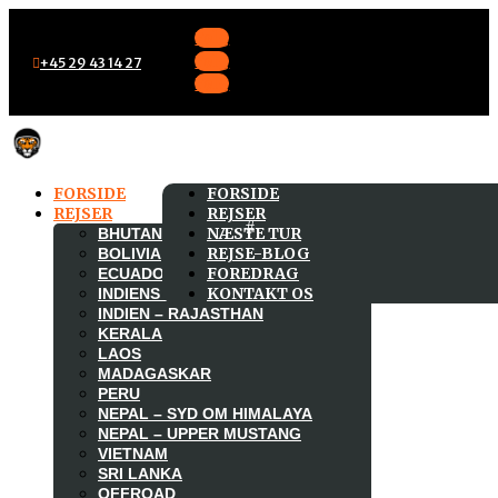
Følg
Følg
+45 29 43 14 27
Følg
FORSIDE
FORSIDE
REJSER
REJSER
NÆSTE TUR
BHUTAN
REJSE-BLOG
BOLIVIA
FOREDRAG
ECUADOR
KONTAKT OS
INDIENS HIMALAYA OG LILLE TIBET
INDIEN – RAJASTHAN
KERALA
LAOS
MADAGASKAR
PERU
NEPAL – SYD OM HIMALAYA
NEPAL – UPPER MUSTANG
VIETNAM
SRI LANKA
OFFROAD