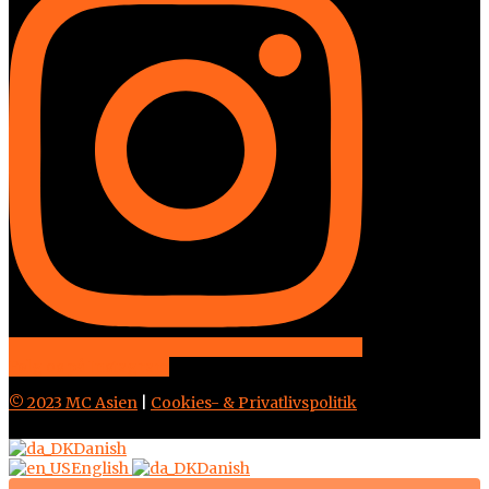
Følg os på Instagram
© 2023 MC Asien
|
Cookies- & Privatlivspolitik
Danish
English
Danish