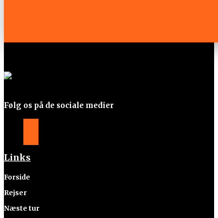
Tilmeld nyhedsbrev
Følg os på de sociale medier
Følg
Følg
Følg
Links
Forside
Rejser
Næste tur