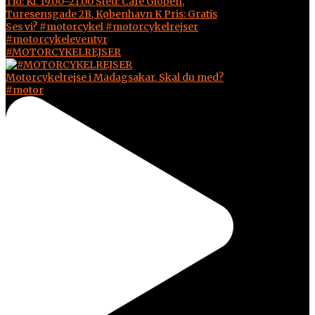
#MOTORCYKELREJSER
Motorcykelrejse i Madagsakar. Skal du med?
#motor