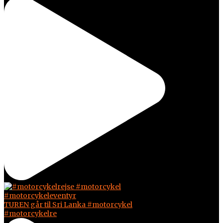
TUREN går til Sri Lanka #motorcykel
#motorcykelre