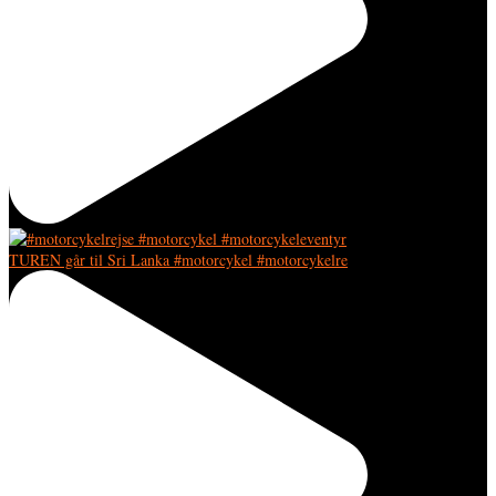
TUREN går til Sri Lanka #motorcykel #motorcykelre