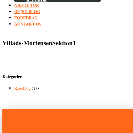
NÆSTE TUR
REJSE-BLOG
FOREDRAG
KONTAKT OS
Villads-MortensenSektion1
Kategorier
Rejseblog
(17)