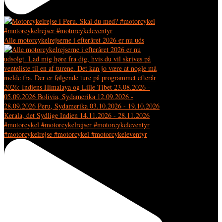
Alle motorcykelrejserne i efteråret 2026 er nu uds
#motorcykelrejse #motorcykel #motorcykeleventyr