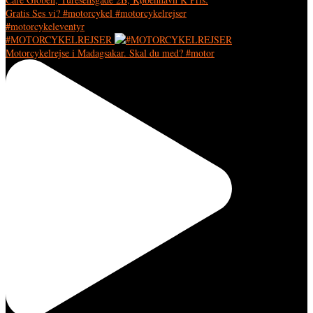
#MOTORCYKELREJSER
Motorcykelrejse i Madagsakar. Skal du med? #motor