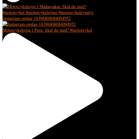
Instagram-opslag 18396808084094952
Motorcykelrejse i Peru. Skal du med? #motorcykel